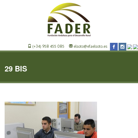
(+34) 958 455 085
elsoto@efaelsoto.es
29 BIS